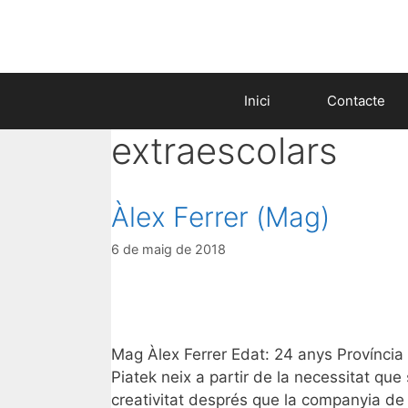
Skip
to
content
Inici
Contacte
extraescolars
Àlex Ferrer (Mag)
6 de maig de 2018
Mag Àlex Ferrer Edat: 24 anys Província
Piatek neix a partir de la necessitat qu
creativitat després que la companyia d