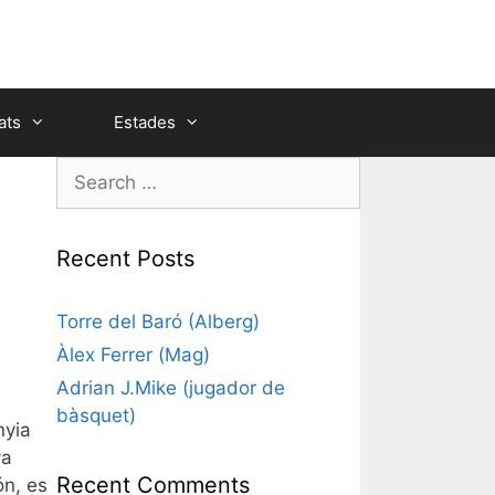
ats
Estades
Search
for:
Recent Posts
Torre del Baró (Alberg)
Àlex Ferrer (Mag)
Adrian J.Mike (jugador de
bàsquet)
nyia
va
Recent Comments
ón, es